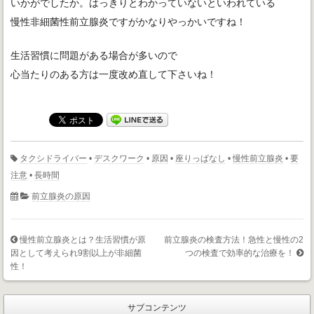
いかがでしたか。はっきりとわかっていないといわれている
慢性非細菌性前立腺炎ですがかなりやっかいですね！
生活習慣に問題がある場合が多いので
心当たりのある方は一度改め直して下さいね！
タクシドライバー
•
デスクワーク
•
原因
•
座りっぱなし
•
慢性前立腺炎
•
要
注意
•
長時間
前立腺炎の原因
慢性前立腺炎とは？生活習慣が原
前立腺炎の検査方法！急性と慢性の2
因として考えられ9割以上が非細菌
つの検査で効率的な治療を！
性！
サブコンテンツ