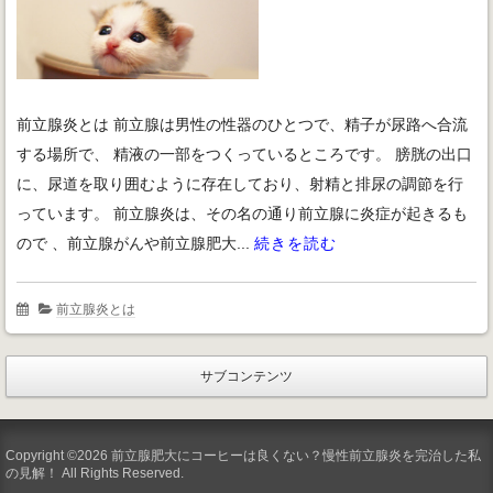
前立腺炎とは 前立腺は男性の性器のひとつで、精子が尿路へ合流
する場所で、 精液の一部をつくっているところです。 膀胱の出口
に、尿道を取り囲むように存在しており、射精と排尿の調節を行
っています。 前立腺炎は、その名の通り前立腺に炎症が起きるも
ので 、前立腺がんや前立腺肥大...
続きを読む
前立腺炎とは
サブコンテンツ
Copyright ©2026 前立腺肥大にコーヒーは良くない？慢性前立腺炎を完治した私
の見解！ All Rights Reserved.