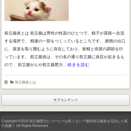
前立腺炎とは 前立腺は男性の性器のひとつで、精子が尿路へ合流
する場所で、 精液の一部をつくっているところです。 膀胱の出口
に、尿道を取り囲むように存在しており、射精と排尿の調節を行
っています。 前立腺炎は、その名の通り前立腺に炎症が起きるも
ので 、前立腺がんや前立腺肥大...
続きを読む
前立腺炎とは
サブコンテンツ
Copyright ©2026 前立腺肥大にコーヒーは良くない？慢性前立腺炎を完治した私
の見解！ All Rights Reserved.