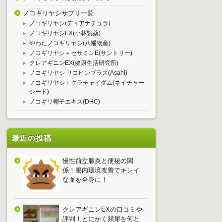
ノコギリヤシサプリ一覧
ノコギリヤシ(ディアナチュラ)
ノコギリヤシEX(小林製薬)
やわたノコギリヤシ(八幡物産)
ノコギリヤシ＋セサミンE(サントリー)
クレアギニンEX(健康生活研究所)
ノコギリヤシ リコピンプラス(Asahi)
ノコギリヤシ＋クラチャイダム(ネイチャー
シード)
ノコギリ椰子エキス(DHC)
最近の投稿
慢性前立腺炎と便秘の関
係！腸内環境改善でキレイ
な血を全身に！
クレアギニンEXの口コミや
評判！とにかく頻尿を何と