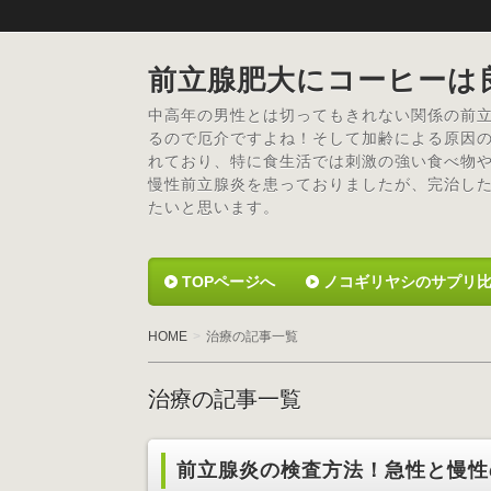
前立腺肥大にコーヒーは
中高年の男性とは切ってもきれない関係の前
るので厄介ですよね！そして加齢による原因
れており、特に食生活では刺激の強い食べ物
慢性前立腺炎を患っておりましたが、完治し
たいと思います。
TOPページへ
ノコギリヤシのサプリ
HOME
治療の記事一覧
治療の記事一覧
前立腺炎の検査方法！急性と慢性