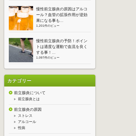
慢性前立腺炎の原因はアルコ
ール？血管の拡張作用が逆効
果になる事も...
1,201件のビュー
慢性前立腺炎の予防！ポイン
トは適度な運動で血流を良く
する事！...
1,097件のビュー
カテゴリー
前立腺炎について
前立腺炎とは
前立腺炎の原因
ストレス
アルコール
性病