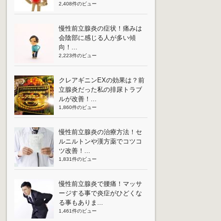
2,408件のビュー
慢性前立腺炎の症状！痛みは
会陰部に感じる人が多い傾
向！...
2,223件のビュー
クレアギニンEXの効果は？前
立腺炎だった私の排尿トラブ
ルが改善！...
1,860件のビュー
慢性前立腺炎の治療方法！セ
ルニルトンや漢方薬でコツコ
ツ改善！...
1,831件のビュー
慢性前立腺炎で腰痛！マッサ
ージする事で炎症がひどくな
る事もありま...
1,461件のビュー