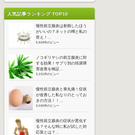
人気記事ランキング TOP10
慢性前立腺炎は射精したほう
がいいの？ネットの噂と私の
答え！...
5,629件のビュー
ノコギリヤシの前立腺炎に対
する効果！サプリ別の排尿障
害改善を検証...
3,231件のビュー
慢性前立腺炎と睾丸痛！症状
が改善した私なりのとってお
きの方法！！...
3,030件のビュー
慢性前立腺炎の症状が悪化す
る？そんな時に私が試した対
応策とは？...