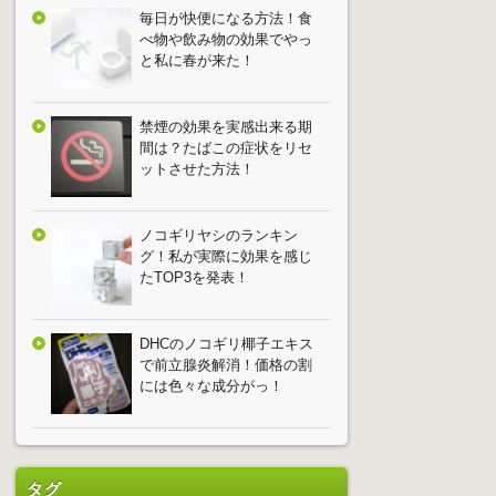
毎日が快便になる方法！食
べ物や飲み物の効果でやっ
と私に春が来た！
禁煙の効果を実感出来る期
間は？たばこの症状をリセ
ットさせた方法！
ノコギリヤシのランキン
グ！私が実際に効果を感じ
たTOP3を発表！
DHCのノコギリ椰子エキス
で前立腺炎解消！価格の割
には色々な成分がっ！
タグ