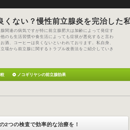
良くない？慢性前立腺炎を完治した
立腺関連の病気ですが特に前立腺肥大は加齢によって発症す
の他のも生活習慣や食生活によっても症状が悪化すると言わ
やお酒、コーヒーは良くないといわれております。私自身、
た立場から前立腺に関するトラブル改善法をご紹介していき
比較
ノコギリヤシの前立腺効果
の2つの検査で効率的な治療を！