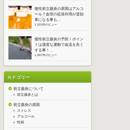
慢性前立腺炎の原因はアルコ
ール？血管の拡張作用が逆効
果になる事も...
1,201件のビュー
慢性前立腺炎の予防！ポイン
トは適度な運動で血流を良く
する事！...
1,097件のビュー
カテゴリー
前立腺炎について
前立腺炎とは
前立腺炎の原因
ストレス
アルコール
性病