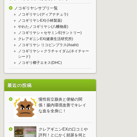
ノコギリヤシサプリ一覧
ノコギリヤシ(ディアナチュラ)
ノコギリヤシEX(小林製薬)
やわたノコギリヤシ(八幡物産)
ノコギリヤシ＋セサミンE(サントリー)
クレアギニンEX(健康生活研究所)
ノコギリヤシ リコピンプラス(Asahi)
ノコギリヤシ＋クラチャイダム(ネイチャー
シード)
ノコギリ椰子エキス(DHC)
最近の投稿
慢性前立腺炎と便秘の関
係！腸内環境改善でキレイ
な血を全身に！
クレアギニンEXの口コミや
評判！とにかく頻尿を何と