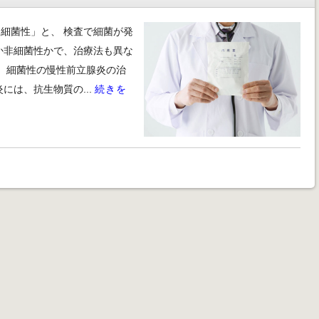
細菌性」と、 検査で細菌が発
か非細菌性かで、治療法も異な
！ 細菌性の慢性前立腺炎の治
には、抗生物質の...
続きを