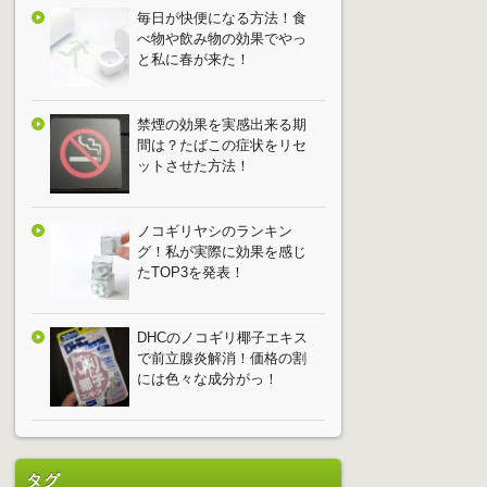
毎日が快便になる方法！食
べ物や飲み物の効果でやっ
と私に春が来た！
禁煙の効果を実感出来る期
間は？たばこの症状をリセ
ットさせた方法！
ノコギリヤシのランキン
グ！私が実際に効果を感じ
たTOP3を発表！
DHCのノコギリ椰子エキス
で前立腺炎解消！価格の割
には色々な成分がっ！
タグ