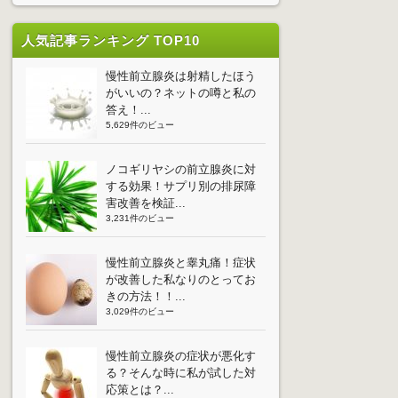
人気記事ランキング TOP10
慢性前立腺炎は射精したほう
がいいの？ネットの噂と私の
答え！...
5,629件のビュー
ノコギリヤシの前立腺炎に対
する効果！サプリ別の排尿障
害改善を検証...
3,231件のビュー
慢性前立腺炎と睾丸痛！症状
が改善した私なりのとってお
きの方法！！...
3,029件のビュー
慢性前立腺炎の症状が悪化す
る？そんな時に私が試した対
応策とは？...