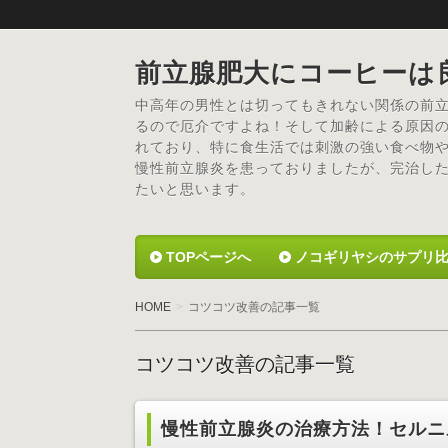
前立腺肥大にコーヒーは
中高年の男性とは切ってもきれない関係の前
るので厄介ですよね！そして加齢による原因
れており、特に食生活では刺激の強い食べ物
慢性前立腺炎を患っておりましたが、完治し
たいと思います。
TOPページへ
ノコギリヤシのサプリ
HOME
コツコツ改善の記事一覧
コツコツ改善の記事一覧
慢性前立腺炎の治療方法！セルニ