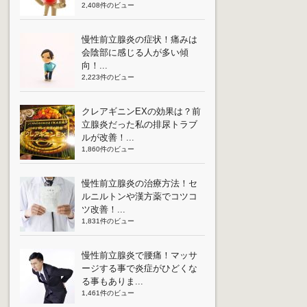
2,408件のビュー
慢性前立腺炎の症状！痛みは
会陰部に感じる人が多い傾
向！...
2,223件のビュー
クレアギニンEXの効果は？前
立腺炎だった私の排尿トラブ
ルが改善！...
1,860件のビュー
慢性前立腺炎の治療方法！セ
ルニルトンや漢方薬でコツコ
ツ改善！...
1,831件のビュー
慢性前立腺炎で腰痛！マッサ
ージする事で炎症がひどくな
る事もありま...
1,461件のビュー